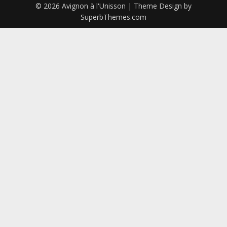
© 2026 Avignon à l'Unisson
| Theme Design by
SuperbThemes.com