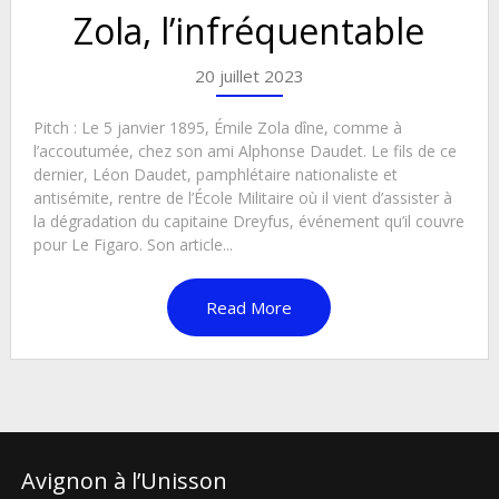
Zola, l’infréquentable
20 juillet 2023
Pitch : Le 5 janvier 1895, Émile Zola dîne, comme à
l’accoutumée, chez son ami Alphonse Daudet. Le fils de ce
dernier, Léon Daudet, pamphlétaire nationaliste et
antisémite, rentre de l’École Militaire où il vient d’assister à
la dégradation du capitaine Dreyfus, événement qu’il couvre
pour Le Figaro. Son article...
Read More
Avignon à l’Unisson