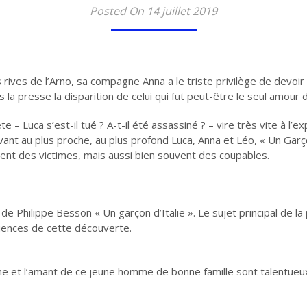
Posted On 14 juillet 2019
rives de l’Arno, sa compagne Anna a le triste privilège de devoir
a presse la disparition de celui qui fut peut-être le seul amour d
– Luca s’est-il tué ? A-t-il été assassiné ? – vire très vite à l’e
vant au plus proche, au plus profond Luca, Anna et Léo, « Un Gar
ent des victimes, mais aussi bien souvent des coupables.
de Philippe Besson « Un garçon d’Italie ». Le sujet principal de l
uences de cette découverte.
ne et l’amant de ce jeune homme de bonne famille sont talentueu