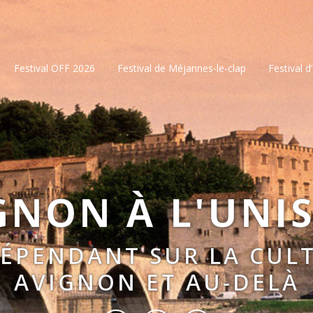
Festival OFF 2026
Festival de Méjannes-le-clap
Festival d
GNON À L'UNI
DÉPENDANT SUR LA CULT
AVIGNON ET AU-DELÀ