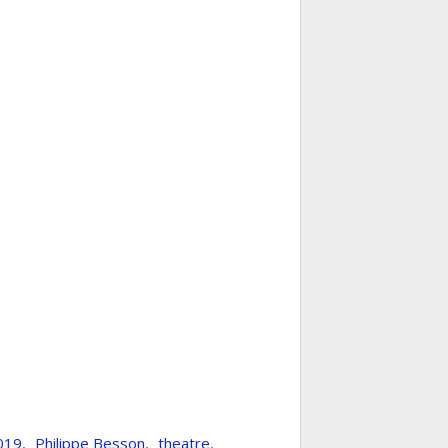
019
,
Philippe Besson
,
theatre
,