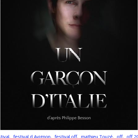
tival
,
festival d Avignon
,
festival off
,
mathieu Touzé
,
off
,
off 2