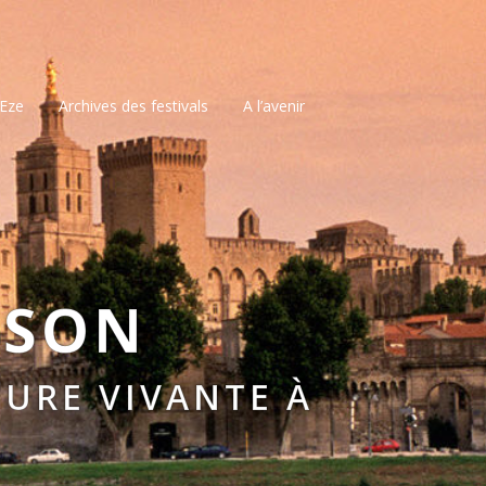
’Eze
Archives des festivals
A l’avenir
SSON
URE VIVANTE À