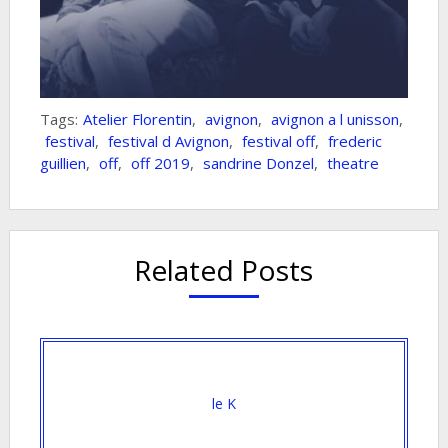
Tags:
Atelier Florentin
,
avignon
,
avignon a l unisson
,
festival
,
festival d Avignon
,
festival off
,
frederic
guillien
,
off
,
off 2019
,
sandrine Donzel
,
theatre
Related Posts
le K