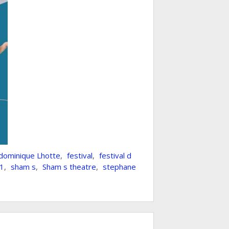
dominique Lhotte
,
festival
,
festival d
21
,
sham s
,
Sham s theatre
,
stephane