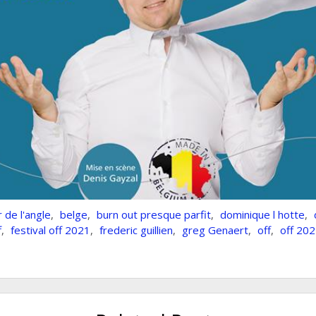
 de l'angle
,
belge
,
burn out presque parfit
,
dominique l hotte
,
f
,
festival off 2021
,
frederic guillien
,
greg Genaert
,
off
,
off 20