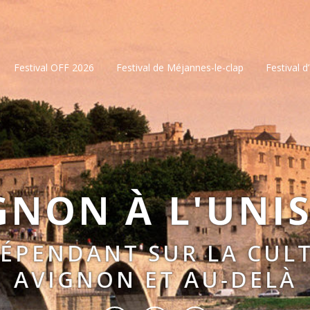
Festival OFF 2026
Festival de Méjannes-le-clap
Festival d
GNON À L'UNI
DÉPENDANT SUR LA CULT
AVIGNON ET AU-DELÀ