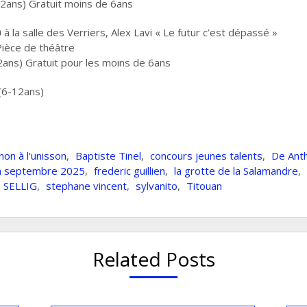
2ans) Gratuit moins de 6ans
0
à la salle des Verriers, Alex Lavi « Le futur c’est dépassé »
Pièce de théâtre
2ans) Gratuit pour les moins de 6ans
(6-12ans)
non à l'unisson
,
Baptiste Tinel
,
concours jeunes talents
,
De Ant
in septembre 2025
,
frederic guillien
,
la grotte de la Salamandre
,
SELLIG
,
stephane vincent
,
sylvanito
,
Titouan
Related Posts