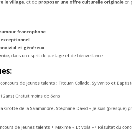
re le village
, et de
proposer une offre culturelle originale
en p
l’humour francophone
l exceptionnel
onvivial et généreux
ente
, dans un esprit de partage et de bienveillance
es:
concours de jeunes talents : Titouan Collado, Sylvanito et Baptist
12ans) Gratuit moins de 6ans
a Grotte de la Salamandre, Stéphane David « Je suis (presque) p
ncours de jeunes talents + Maxime « Et voilà »+ Résultat du conc