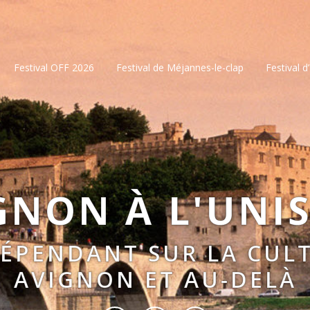
Festival OFF 2026
Festival de Méjannes-le-clap
Festival d
GNON À L'UNI
DÉPENDANT SUR LA CULT
AVIGNON ET AU-DELÀ