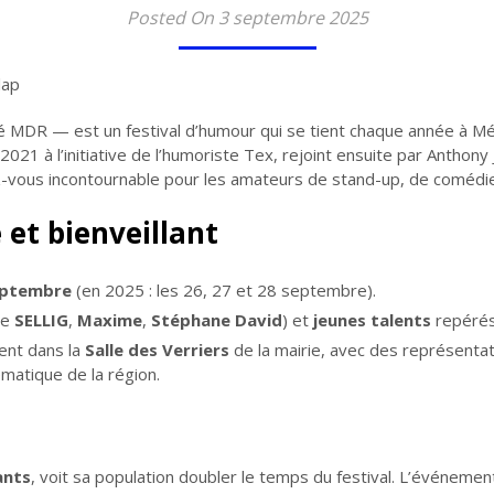
Posted On 3 septembre 2025
 MDR — est un festival d’humour qui se tient chaque année à M
1 à l’initiative de l’humoriste Tex, rejoint ensuite par Anthony Jo
-vous incontournable pour les amateurs de stand-up, de comédie
 et bienveillant
septembre
(en 2025 : les 26, 27 et 28 septembre).
me
SELLIG
,
Maxime
,
Stéphane David
) et
jeunes talents
repérés 
ment dans la
Salle des Verriers
de la mairie, avec des représentat
ématique de la région.
ants
, voit sa population doubler le temps du festival. L’événemen