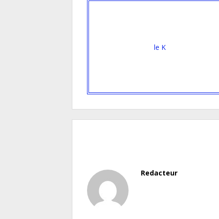
le K
Redacteur