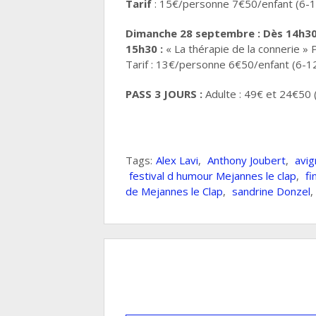
Tarif
: 15€/personne 7€50/enfant (6-1
Dimanche 28 septembre : Dès 14h3
15h30 :
« La thérapie de la connerie » 
Tarif : 13€/personne 6€50/enfant (6-1
PASS 3 JOURS :
Adulte : 49€ et 24€50 
Tags:
Alex Lavi
,
Anthony Joubert
,
avig
festival d humour Mejannes le clap
,
f
de Mejannes le Clap
,
sandrine Donzel
,