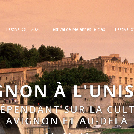
Festival OFF 2026
Festival de Méjannes-le-clap
Festival d
GNON À L'UNI
DÉPENDANT SUR LA CULT
AVIGNON ET AU-DELÀ