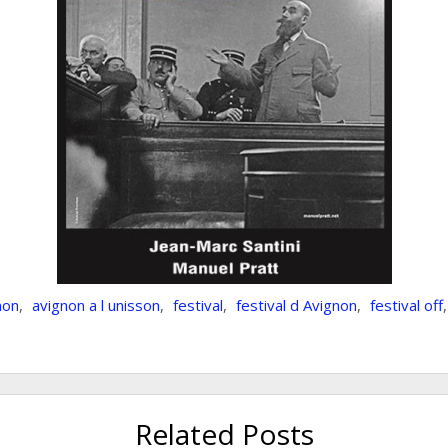
non
,
avignon a l unisson
,
festival
,
festival d Avignon
,
festival off
Related Posts