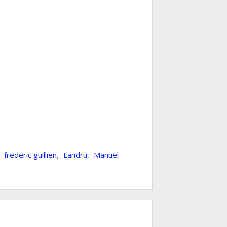
,
frederic guillien
,
Landru
,
Manuel