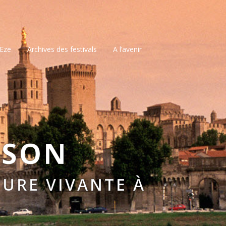
’Eze
Archives des festivals
A l’avenir
SSON
URE VIVANTE À