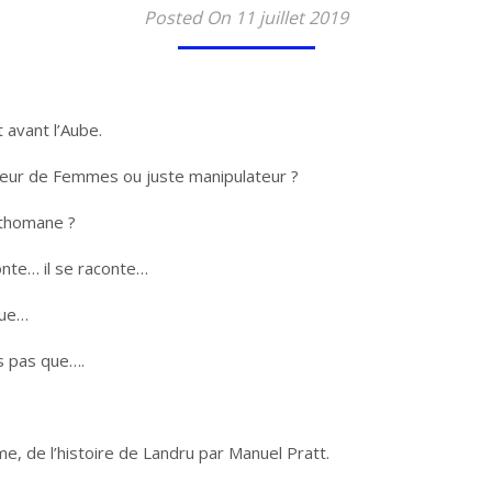
Posted On 11 juillet 2019
t avant l’Aube.
ueur de Femmes ou juste manipulateur ?
ythomane ?
conte… il se raconte…
que…
is pas que….
e, de l’histoire de Landru par Manuel Pratt.