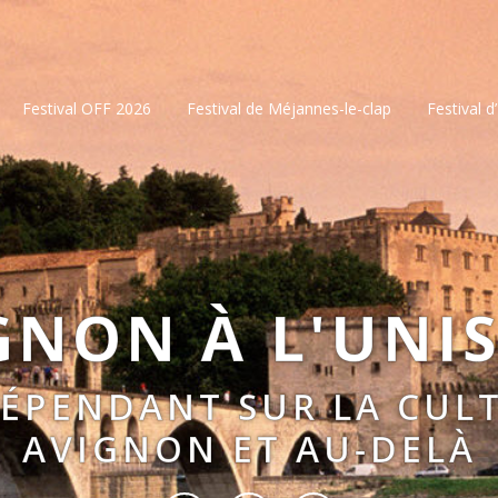
Festival OFF 2026
Festival de Méjannes-le-clap
Festival d
GNON À L'UNI
DÉPENDANT SUR LA CULT
AVIGNON ET AU-DELÀ