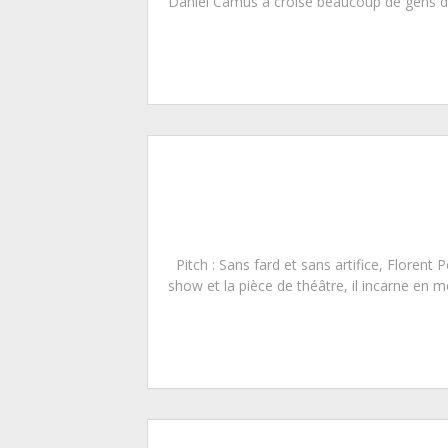
Daniel Camus a croisé beaucoup de gens diff
Pitch : Sans fard et sans artifice, Floren
show et la pièce de théâtre, il incarne en