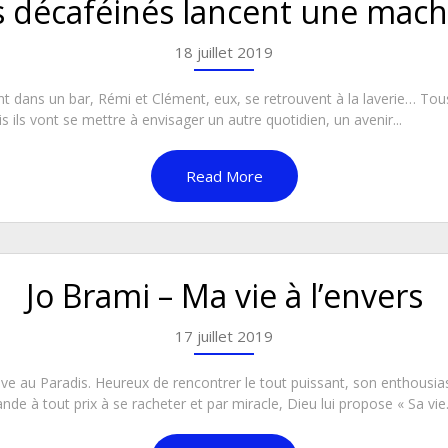
s décaféinés lancent une mach
18 juillet 2019
vent dans un bar, Rémi et Clément, eux, se retrouvent à la laverie… Tou
s ils vont se mettre à envisager un autre quotidien, un avenir...
Read More
Jo Brami – Ma vie à l’envers
17 juillet 2019
rouve au Paradis. Heureux de rencontrer le tout puissant, son enthous
ande à tout prix à se racheter et par miracle, Dieu lui propose « Sa vie.