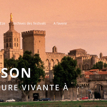
’Eze
Archives des festivals
A l’avenir
SSON
URE VIVANTE À