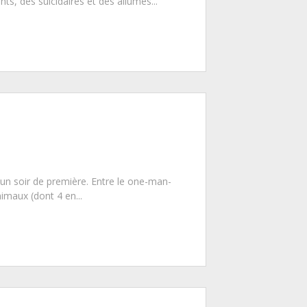
ts, des suicidaires et des allumés...
 un soir de première. Entre le one-man-
imaux (dont 4 en...