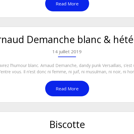
Read More
rnaud Demanche blanc & hété
14 juillet 2019
uvrez l’humour blanc. Arnaud Demanche, dandy punk Versaillais, s’est
tre vous. Il n’est donc ni femme, ni juif, ni musulman, ni noir, ni hom
Read More
Biscotte