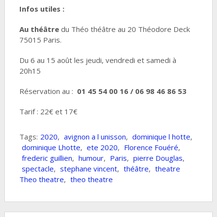
Infos utiles :
Au théâtre
du Théo théâtre au 20 Théodore Deck
75015 Paris.
Du 6 au 15 août les jeudi, vendredi et samedi à
20h15
Réservation au :
01 45 54 00 16 / 06 98 46 86 53
Tarif : 22€ et 17€
Tags:
2020
,
avignon a l unisson
,
dominique l hotte
,
dominique Lhotte
,
ete 2020
,
Florence Fouéré
,
frederic guillien
,
humour
,
Paris
,
pierre Douglas
,
spectacle
,
stephane vincent
,
théâtre
,
theatre
Theo theatre
,
theo theatre