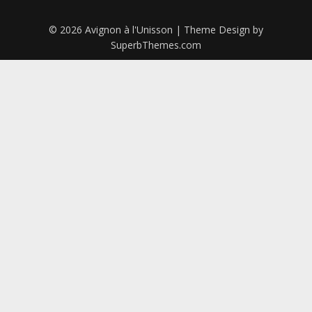
© 2026 Avignon à l'Unisson
| Theme Design by
SuperbThemes.com