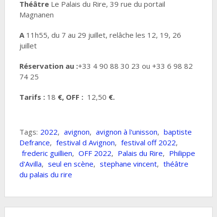
Théâtre
Le Palais du Rire, 39 rue du portail
Magnanen
A
11h55, du 7 au 29 juillet, relâche les 12, 19, 26
juillet
Réservation au :
+33 4 90 88 30 23 ou +33 6 98 82
74 25
Tarifs :
18
€, OFF :
12,50
€
.
Tags:
2022
,
avignon
,
avignon à l'unisson
,
baptiste
Defrance
,
festival d Avignon
,
festival off 2022
,
frederic guillien
,
OFF 2022
,
Palais du Rire
,
Philippe
d'Avilla
,
seul en scène
,
stephane vincent
,
théâtre
du palais du rire