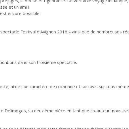
préjugés, la bêtise et l’ignorance. Un véritable voyage initiatiqu
esse et un ami !
est encore possible !
ur spectacle Festival d’Avignon 2018 » ainsi que de nombreuses r
bonbons dans son troisième spectacle.
uette, ni de son caractère de cochonne et son avis sur tous même 
re Delimoges, sa deuxième pièce en tant que co-auteur, nous livre