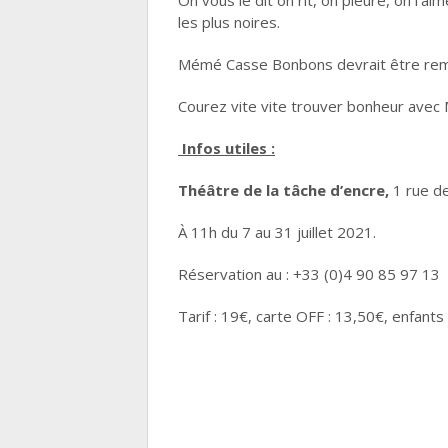
On vous le dit on rit, on pleure, on l’
les plus noires.
Mémé Casse Bonbons devrait être rem
Courez vite vite trouver bonheur avec M
Infos utiles :
Théâtre de la tâche d’encre,
1 rue de
À 11h du 7 au 31 juillet 2021.
Réservation au : +33 (0)4 90 85 97 13
Tarif : 19€, carte OFF : 13,50€, enfant