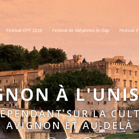
Festival OFF 2026
Festival de Méjannes-le-clap
Festival d
GNON À L'UNI
DÉPENDANT SUR LA CULT
AVIGNON ET AU-DELÀ