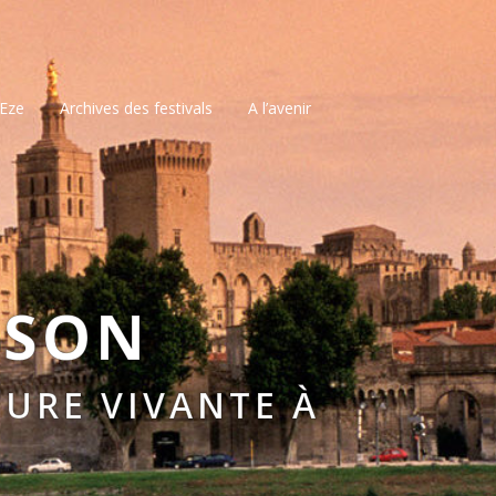
’Eze
Archives des festivals
A l’avenir
SSON
URE VIVANTE À