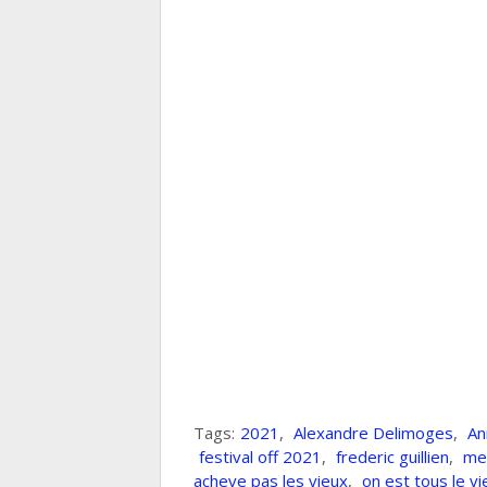
Tags:
2021
,
Alexandre Delimoges
,
An
festival off 2021
,
frederic guillien
,
mei
acheve pas les vieux
,
on est tous le vi