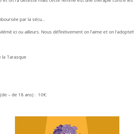
aime et on l’a déteste mais cette femme est une thérapie contre le
boursée par la sécu…
émé ici ou ailleurs. Nous définitivement on l’aime et on l’adopte!!
 la Tarasque
s (de – de 18 ans) : 10€.