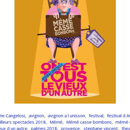
ne Cangelosi
,
avignon
,
avignon a l unisson
,
festival
,
festival d 
lleurs spectacles 2018
,
Mémé
,
Mémé casse bombons
,
mémé 
eux d un autre
,
palmes 2018
,
provence
,
stephane vincent
,
the