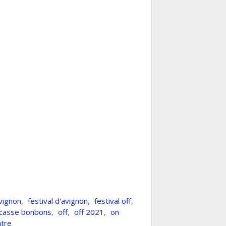
Avignon
,
festival d'avignon
,
festival off
,
casse bonbons
,
off
,
off 2021
,
on
atre