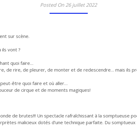
Posted On 26 juillet 2022
nt sur scène.
 ils vont ?
chant quoi faire…
tre, de rire, de pleurer, de monter et de redescendre… mais ils p
 peut-être quoi faire et où aller…
douceur de cirque et de moments magiques!
de de brutes!!! Un spectacle rafraîchissant à la somptueuse poési
prètes malicieux dotés d’une technique parfaite. Du somptueux tr