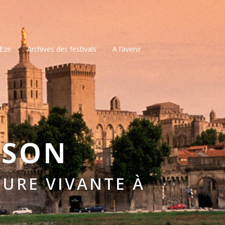
’Eze
Archives des festivals
A l’avenir
SSON
URE VIVANTE À