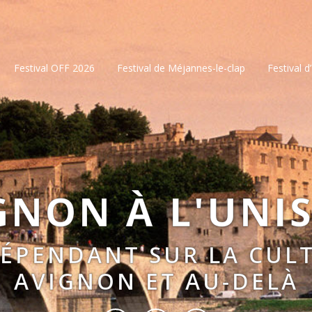
Festival OFF 2026
Festival de Méjannes-le-clap
Festival d
GNON À L'UNI
DÉPENDANT SUR LA CULT
AVIGNON ET AU-DELÀ