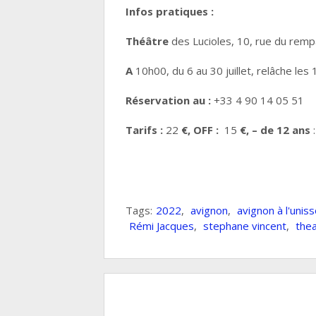
Infos pratiques :
Théâtre
des Lucioles, 10, rue du remp
A
10h00, du 6 au 30 juillet, relâche les 1
Réservation au :
+33 4 90 14 05 51
Tarifs :
22
€, OFF :
15
€, – de 12 ans
Tags:
2022
,
avignon
,
avignon à l'unis
Rémi Jacques
,
stephane vincent
,
thea